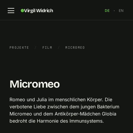
Virgil Widrich
DE
·
EN
PROJEKTE
/
FILM
/
MICROMEO
Testaufnahme für „Micromeo“, 2012
×
Micromeo
Romeo und Julia im menschlichen Körper. Die
verbotene Liebe zwischen dem jungen Bakterium
Micromeo und dem Antikörper-Mädchen Globia
bedroht die Harmonie des Immunsystems.