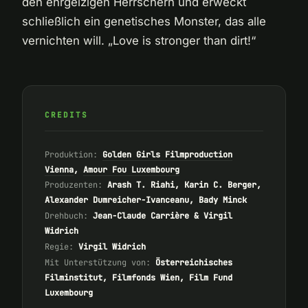
den ehrgeizigen Herrschern und erweckt
schließlich ein genetisches Monster, das alle
vernichten will. „Love is stronger than dirt!“
CREDITS
Produktion:
Golden Girls Filmproduction
Vienna
,
Amour Fou Luxembourg
Produzenten:
Arash T. Riahi, Karin C. Berger,
Alexander Dumreicher-Ivanceanu, Bady Minck
Drehbuch:
Jean-Claude Carrière & Virgil
Widrich
Regie:
Virgil Widrich
Mit Unterstützung von:
Österreichisches
Filminstitut, Filmfonds Wien, Film Fund
Luxembourg