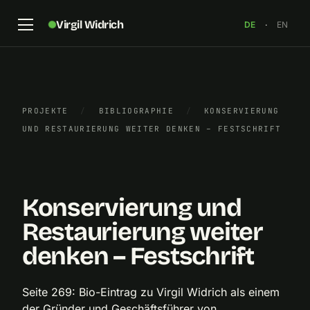
Virgil Widrich
DE
·
EN
PROJEKTE
/
BIBLIOGRAPHIE
/
KONSERVIERUNG
Buchcover „Konservierung und Restaurierung weiter
UND RESTAURIERUNG WEITER DENKEN – FESTSCHRIFT
denken – Festschrift“
×
Konservierung und
Restaurierung weiter
denken – Festschrift
Seite 269: Bio-Eintrag zu Virgil Widrich als einem
der Gründer und Geschäftsführer von