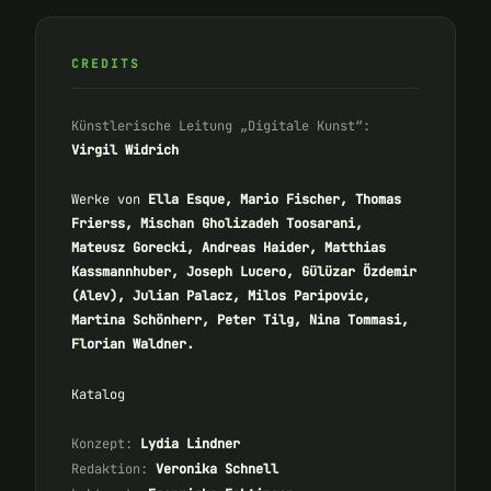
CREDITS
Künstlerische Leitung „Digitale Kunst“:
Virgil Widrich
Werke von
Ella Esque, Mario Fischer, Thomas
Frierss, Mischan Gholizadeh Toosarani,
Mateusz Gorecki, Andreas Haider, Matthias
Kassmannhuber, Joseph Lucero, Gülüzar Özdemir
(Alev), Julian Palacz, Milos Paripovic,
Martina Schönherr, Peter Tilg, Nina Tommasi,
Florian Waldner.
Katalog
Konzept:
Lydia Lindner
Redaktion:
Veronika Schnell