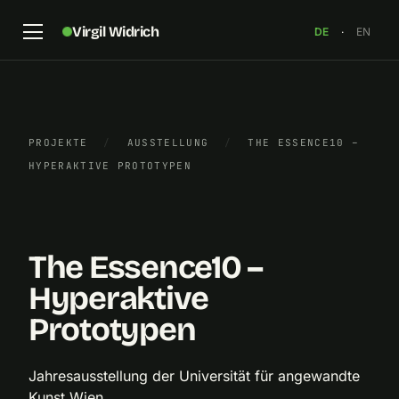
Virgil Widrich
DE
·
EN
Katalog „Hyperaktive Prototypen“ für die
PROJEKTE
/
AUSSTELLUNG
/
THE ESSENCE10 –
„Essence10“ im Künstlerhaus, Wien. Grafik: Markus
HYPERAKTIVE PROTOTYPEN
Riedler
×
The Essence10 –
Hyperaktive
Prototypen
Jahresausstellung der Universität für angewandte
Kunst Wien.