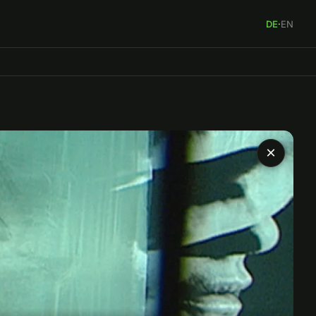
DE
·
EN
×