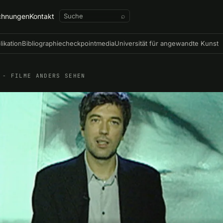
chnungen
Kontakt
⌕
likation
Bibliographie
checkpointmedia
Universität für angewandte Kunst
 - FILME ANDERS SEHEN