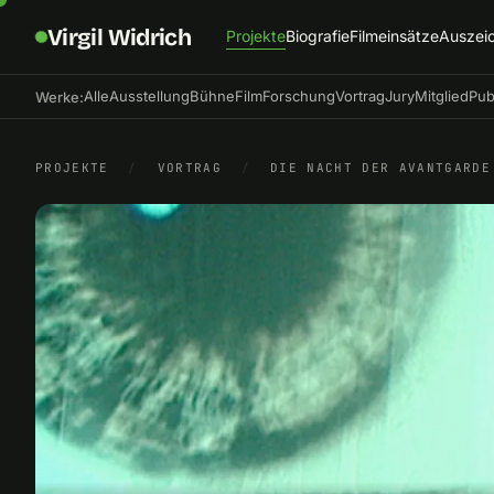
Virgil Widrich
Projekte
Biografie
Filmeinsätze
Auszei
Alle
Ausstellung
Bühne
Film
Forschung
Vortrag
Jury
Mitglied
Pub
Werke:
PROJEKTE
/
VORTRAG
/
DIE NACHT DER AVANTGARDE