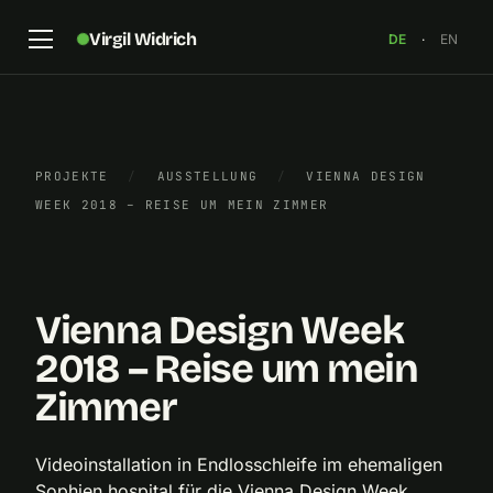
Virgil Widrich
DE
·
EN
PROJEKTE
/
AUSSTELLUNG
/
VIENNA DESIGN
„Reise um mein Zimmer“, Videoinstallation, 2018,
WEEK 2018 – REISE UM MEIN ZIMMER
Virgil Widrich
×
Vienna Design Week
2018 – Reise um mein
Zimmer
Videoinstallation in Endlosschleife im ehemaligen
Sophien hospital für die Vienna Design Week