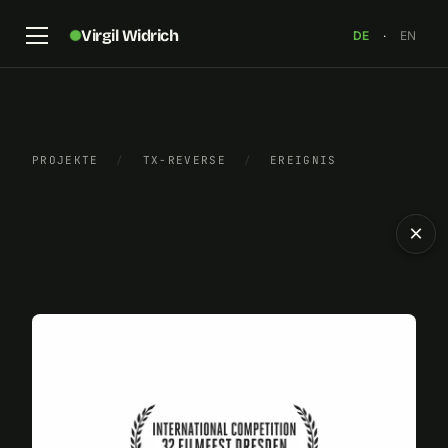
Virgil Widrich
DE
·
EN
PROJEKTE
/
TX-REVERSE
/
EREIGNIS
×